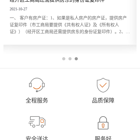
册地址设置太多限制，尤其是可以放开家庭住宅地址
注册公司。现在许多企业的注册地址和实际办公地址
2021-10-27
并不一致，甚至很多国企也是如此...
、如果是私人房产的房产证，提供房产
工商总局答网民关家庭住宅
供《共有权人证》及《所有权人
梦说：总理，您好！建议工
需提供房东的身份证复印件）。2、如
制，尤其是可以放开家庭住
产证，提供房产证复印件（加盖公
注册地址和实际办公地址并不
同...
全程服务
品质保障
安全送达
服务好