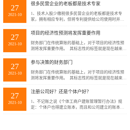
很多民营企业的老板都是技术专家
27
1、技术入股少缴税很多民营企业的老板都是技术专
2021-10
家，拥有相应专利，但将专利提供给公司使用时并没
有说明该技术属于何种方式使用。建议老板们将技术
专利作价投入注册公司，一方面可以改善公司的财务
项目的经济性预测将发挥重要作用
27
状况，减少投资时的资金压力；一方面，作价入股以
后，公司可...
财务部门在传统算账的基础上，对于项目的经济性预
2021-10
测将发挥重要作用。 其标志性的标签就是现在越来越
多的总会计师进入了企业的决策层，并在投资、撤资
等方面拥有越来越多的话语权。如何进行投资决策，
参与决策的财务部门
27
保证投资效益的更大化？其前提是对于行业的整...
财务部门在传统算账的基础上，对于项目的经济性预
2021-10
测将发挥重要作用。 其标志性的标签就是现在越来越
多的总会计师进入了企业的决策层，并在投资、撤资
等方面拥有越来越多的话语权。如何进行投资决策，
注册公司好？还是个体户好？
27
保证投资效益的更大化？其前提是对于行业的整...
1、不记账之说《个体工商户建账管理暂行办法》规
2021-10
定：个体户也得建立账本，而且和公司建立的账本一
样。如果实在达不到建账标准的个体户，也得经过税
务机关批准，建立收支凭证粘贴簿、进货销货登记
注册公司，经营范围重要吗？肯定很重要！
27
簿。当然《办法》里也说了：个体户可以聘请会计代