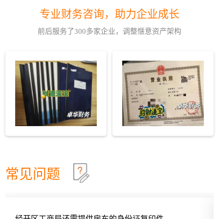
理记账机构代...
现在注册公司，由于注册资本实行认缴制，所以注册
2021-10
专业财务咨询，助力企业成长
公司很简单。那么注册公司，经营范围重要吗？肯定
很重要！注册公司但是，各位企业主，注册公司的经
前后服务了300多家企业，调整惬意资产架构
营范围，你认真考虑了吗？经营范围的顺序考虑清楚
企业申报后就应及时缴税
27
了吗？也就是说，您公司的经营范围及顺序，是深思
熟虑得出的...
1、技术入股少缴税很多民营企业的老板都是技术专
2021-10
家，拥有相应专利，但将专利提供给公司使用时并没
有说明该技术属于何种方式使用。建议老板们将技术
专利作价投入注册公司，一方面可以改善公司的财务
财务部门在传统算账的基础上
27
状况，减少投资时的资金压力；一方面，作价入股以
后，公司可...
财务部门在传统算账的基础上，对于项目的经济性预
2021-10
测将发挥重要作用。 其标志性的标签就是现在越来越
多的总会计师进入了企业的决策层，并在投资、撤资
等方面拥有越来越多的话语权。如何进行投资决策，
特别提醒注册公司时经营范围莫乱写
27
保证投资效益的更大化？其前提是对于行业的整...
现在注册公司，由于注册资本实行认缴制，所以注册
2021-10
公司很简单。那么注册公司，经营范围重要吗？肯定
常见问题
很重要！注册公司但是，各位企业主，注册公司的经
营范围，你认真考虑了吗？经营范围的顺序考虑清楚
工商总局答复家庭住宅能否注册公司
27
了吗？也就是说，您公司的经营范围及顺序，是深思
熟虑得出的...
工商总局答网民关家庭住宅地址注册公司于放开的留
2021-10
言 中国梦说：总理，您好！建议工商注册不要对注
供房东的身份证复印件
工商总局答网民关家庭住