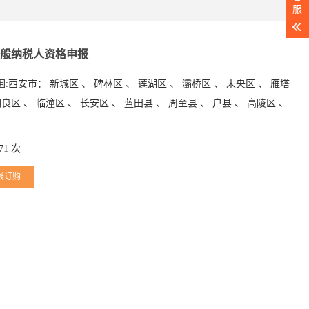
服
一般纳税人资格申报
:西安市： 新城区 、 碑林区 、 莲湖区 、 灞桥区 、 未央区 、 雁塔
阎良区 、 临潼区 、 长安区 、 蓝田县 、 周至县 、 户县 、 高陵区 、
71 次
线订购