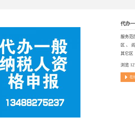
代办
服务范围
区 、 
其它区
浏览 12
在